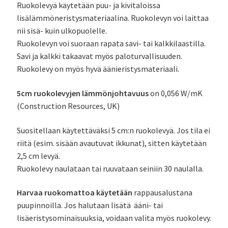
Ruokolevyä käytetään puu- ja kivitaloissa
lisälämmöneristysmateriaalina. Ruokolevyn voi laittaa
nii sisä- kuin ulkopuolelle.
Ruokolevyn voi suoraan rapata savi- tai kalkkilaastilla.
Savi ja kalkki takaavat myös paloturvallisuuden.
Ruokolevy on myös hyvä äänieristysmateriaali.
5cm ruokolevyjen lämmönjohtavuus
on 0,056 W/mK
(Construction Resources, UK)
Suositellaan käytettäväksi 5 cm:n ruokolevyä. Jos tila ei
riitä (esim. sisään avautuvat ikkunat), sitten käytetään
2,5 cm levyä.
Ruokolevy naulataan tai ruuvataan seiniin 30 naulalla.
Harvaa ruokomattoa käytetään
rappausalustana
puupinnoilla. Jos halutaan lisätä ääni- tai
lisäeristysominaisuuksia, voidaan valita myös ruokolevy.