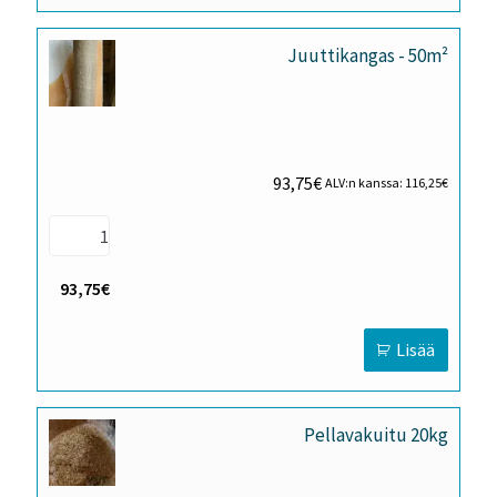
Juuttikangas - 50m²
93,75
€
ALV:n kanssa:
116,25
€
93,75€
Lisää
Pellavakuitu 20kg