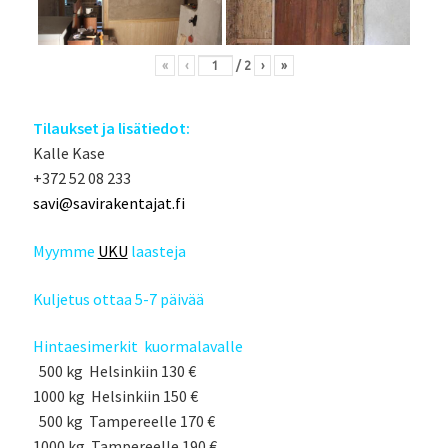
«
‹
/
2
›
»
Tilaukset ja lisätiedot:
Kalle Kase
+372 52 08 233
savi@savirakentajat.fi
Myymme
UKU
laasteja
Kuljetus ottaa 5-7 päivää
Hintaesimerkit kuormalavalle
500 kg Helsinkiin 130 €
1000 kg Helsinkiin 150 €
500 kg Tampereelle 170 €
1000 kg Tampereelle 190 €