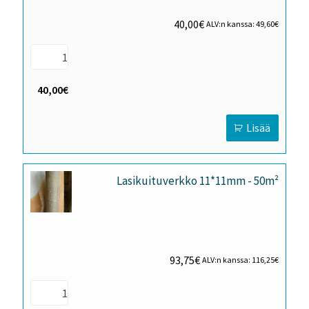
40,00
€
ALV:n kanssa:
49,60
€
40,00€
Lisää
Lasikuituverkko 11*11mm - 50m²
93,75
€
ALV:n kanssa:
116,25
€