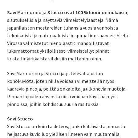
Savi Marmorino ja Stucco ovat 100 % luonnonmukaisia
,
sisutuksellisia ja näyttäviä viimeistelylaasteja. Nämä
japanilaisten mestareiden tuhansia vuosia vanhoista
tekniikoista ja materiaaleista inspiraation saaneet, Etelä-
Virossa valmistetut hienolaastit mahdollistavat
lukemattomat yksilöllisesti viimeistellyt pinnat
kristallinkirkkaista silkkisiin mattapintoihin.
Savi Marmorino ja Stucco jäljittelevät alustan
kohokuviota, joten niillä voidaan viimeistellä myös
kaarevia pintoja, peittää onkaloita ja ulkonevia muotoja.
Pinnan lujuuden ansiosta niitä voidaan käyttää myös
pinnoissa, joihin kohdistuu suuria rasituksia.
Savi Stucco
Savi Stucco on kuin taideteos, jonka kiiltävästä pinnasta
heijastuva kuvio luo ylellisen ilmeen vain muutamalla