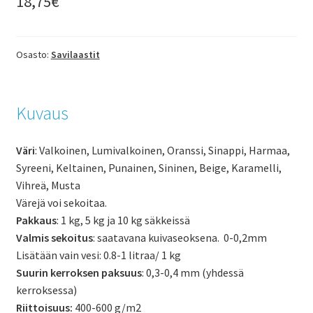
18,75
€
Osasto:
Savilaastit
Kuvaus
Väri
: Valkoinen, Lumivalkoinen, Oranssi, Sinappi, Harmaa,
Syreeni, Keltainen, Punainen, Sininen, Beige, Karamelli,
Vihreä, Musta
Värejä voi sekoitaa.
Pakkaus
: 1 kg, 5 kg ja 10 kg säkkeissä
Valmis sekoitus
: saatavana kuivaseoksena. 0-0,2mm
Lisätään vain vesi: 0.8-1 litraa/ 1 kg
Suurin kerroksen paksuus
: 0,3-0,4 mm (yhdessä
kerroksessa)
Riittoisuus:
400-600 g/m2