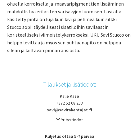
ohuella kerroksella ja maaväripigmenttien lisääminen
mahdollistaa erilaisten värisävyjen luomisen. Lastalla
käsitelty pinta on luja kuin kivi ja pehmeä kuin silkki.
Stucco sopii täydellisesti sisätiloihin savilaastin
koristeelliseksi viimeistelykerrokseksi. UKU Savi Stucco on
helppo levittää ja myös sen puhtaanapito on helppoa
sileän ja kiiltävän pinnan ansiosta.
Tilaukset ja lisätiedot:
Kalle Kase
+372 52 08 233
savi@savirakentajat.fi
Yritystiedot
Kuljetus ottaa 5-7 päivää