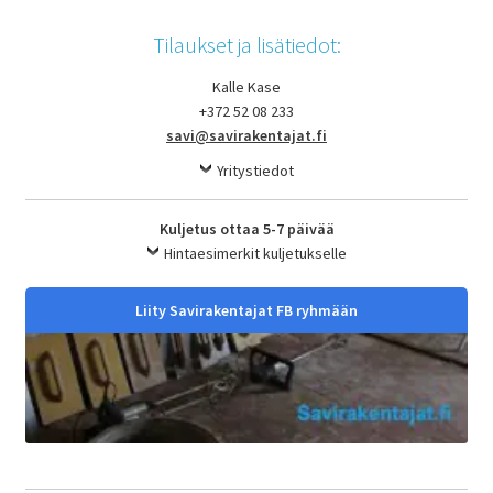
Tilaukset ja lisätiedot:
Kalle Kase
+372 52 08 233
savi@savirakentajat.fi
Yritystiedot
Kuljetus ottaa 5-7 päivää
Hintaesimerkit kuljetukselle
Liity Savirakentajat FB ryhmään