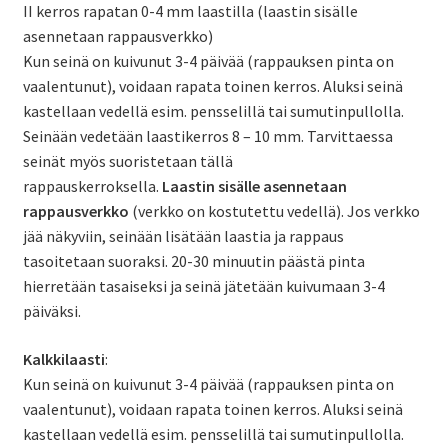
II kerros rapatan 0-4 mm laastilla (laastin sisälle
asennetaan rappausverkko)
Kun seinä on kuivunut 3-4 päivää (rappauksen pinta on
vaalentunut), voidaan rapata toinen kerros. Aluksi seinä
kastellaan vedellä esim. pensselillä tai sumutinpullolla.
Seinään vedetään laastikerros 8 – 10 mm. Tarvittaessa
seinät myös suoristetaan tällä
rappauskerroksella.
Laastin sisälle asennetaan
rappausverkko
(verkko on kostutettu vedellä). Jos verkko
jää näkyviin, seinään lisätään laastia ja rappaus
tasoitetaan suoraksi. 20-30 minuutin päästä pinta
hierretään tasaiseksi ja seinä jätetään kuivumaan 3-4
päiväksi.
Kalkkilaasti
:
Kun seinä on kuivunut 3-4 päivää (rappauksen pinta on
vaalentunut), voidaan rapata toinen kerros. Aluksi seinä
kastellaan vedellä esim. pensselillä tai sumutinpullolla.