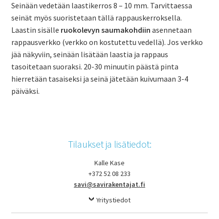
Seinään vedetään laastikerros 8 – 10 mm. Tarvittaessa
seinät myös suoristetaan tällä rappauskerroksella.
Laastin sisälle
ruokolevyn saumakohdiin
asennetaan
rappausverkko (verkko on kostutettu vedellä). Jos verkko
jää näkyviin, seinään lisätään laastia ja rappaus
tasoitetaan suoraksi. 20-30 minuutin päästä pinta
hierretään tasaiseksi ja seinä jätetään kuivumaan 3-4
päiväksi.
Tilaukset ja lisätiedot:
Kalle Kase
+372 52 08 233
savi@savirakentajat.fi
Yritystiedot