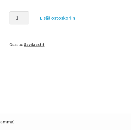
Lisää ostoskoriin
Osasto:
Savilaastit
gramma)