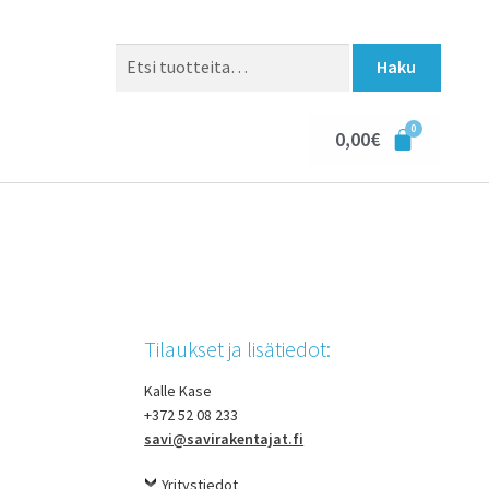
Haku
0,00
€
Tilaukset ja lisätiedot:
Kalle Kase
+372 52 08 233
savi@savirakentajat.fi
Yritystiedot