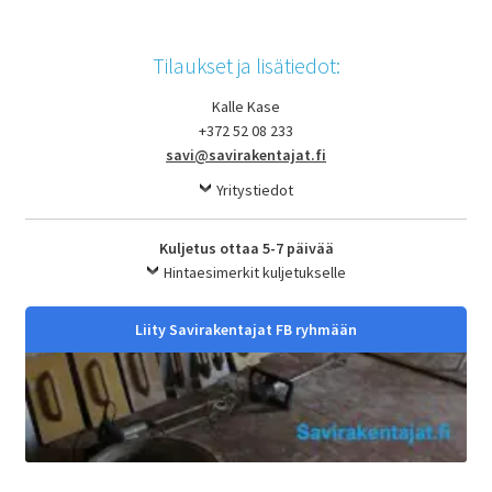
Tilaukset ja lisätiedot:
Kalle Kase
+372 52 08 233
savi@savirakentajat.fi
Yritystiedot
Kuljetus ottaa 5-7 päivää
Hintaesimerkit kuljetukselle
Liity Savirakentajat FB ryhmään