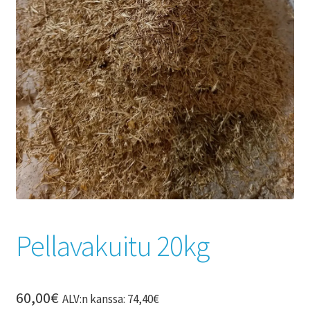
Pellavakuitu 20kg
60,00
€
ALV:n kanssa:
74,40
€